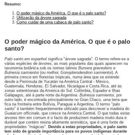
Resumo:
O poder mágico da América. O que é o palo santo?
Utilização da árvore sagrada
Como cuidar de uma cabaça de palo santo?
O poder mágico da América. O que é o palo
santo?
Palo santo
em espanhol significa "árvore sagrada". O termo refere-se a
várias espécies de árvores, as mais populares das quais aparecem na
taxonomia botânica sob os nomes latinos
Bursera graveolens
e
Bulnesia sarmientoi
(ou melhor,
Gonopterodendron sarmientoi
). A
primeira cresce em florestas tropicais, numa área que se estende
desde a Península de Yucatán na América Central - México,
Guatemala, Honduras, El Salvador, Nicarágua e Costa Rica, até às
zonas setentrionais da América do Sul: Colômbia, Equador e Ilhas
Galápagos, até à parte norte da Argentina.
Bulnesia sarmientoi
, por
outro lado, é encontrada principalmente no Gran Chaco, uma terra que
fica na fronteira entre Bolívia, Paraguai e Argentina. O termo "palo
santo" é também frequentemente utilizado para descrever a madeira do
Guaiacum officinale
, que cresce na América Central. O que todas estas
árvores têm em comum é o facto de produzirem madeira muito dura e
durável que contém resina altamente aromática, que é uma fonte de
propriedades "mágicas".
Devido a estas propriedades, o palo santo
tem sido de grande importância para os povos indígenas durante