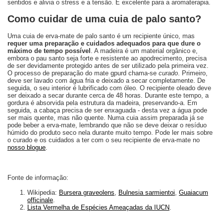
sentidos e alivia o stress e a tensão. É excelente para a aromaterapia.
Como cuidar de uma cuia de palo santo?
Uma cuia de erva-mate de palo santo é um recipiente único, mas
requer uma preparação e cuidados adequados para que dure o
máximo de tempo possível
. A madeira é um material orgânico e,
embora o pau santo seja forte e resistente ao apodrecimento, precisa
de ser devidamente protegido antes de ser utilizado pela primeira vez.
O processo de preparação do mate gpurd chama-se
curado
. Primeiro,
deve ser lavado com água fria e deixado a secar completamente. De
seguida, o seu interior é lubrificado com óleo. O recipiente oleado deve
ser deixado a secar durante cerca de 48 horas. Durante este tempo, a
gordura é absorvida pela estrutura da madeira, preservando-a. Em
seguida, a cabaça precisa de ser enxaguada - desta vez a água pode
ser mais quente, mas não quente. Numa cuia assim preparada já se
pode beber a erva-mate, lembrando que não se deve deixar o resíduo
húmido do produto seco nela durante muito tempo. Pode ler mais sobre
o curado e os cuidados a ter com o seu recipiente de erva-mate no
nosso blogue
.
Fonte de informação:
Wikipedia:
Bursera graveolens
,
Bulnesia sarmientoi
,
Guaiacum
officinale
.
Lista Vermelha de Espécies Ameaçadas da IUCN
.