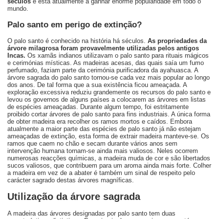
séculos
e está atualmente a ganhar enorme popularidade em todo o
mundo.
Palo santo em perigo de extinção?
O palo santo é conhecido na história há séculos.
As propriedades da
árvore milagrosa foram provavelmente utilizadas pelos antigos
Incas.
Os xamãs indianos utilizavam o palo santo para rituais mágicos
e cerimónias místicas. As madeiras acesas, das quais saía um fumo
perfumado, faziam parte da cerimónia purificadora da ayahuasca. A
árvore sagrada do palo santo tornou-se cada vez mais popular ao longo
dos anos. De tal forma que a sua existência ficou ameaçada. A
exploração excessiva reduziu grandemente os recursos do palo santo e
levou os governos de alguns países a colocarem as árvores em listas
de espécies ameaçadas. Durante algum tempo, foi estritamente
proibido cortar árvores de palo santo para fins industriais. A única forma
de obter madeira era recolher os ramos mortos e caídos. Embora
atualmente a maior parte das espécies de palo santo já não estejam
ameaçadas de extinção, esta forma de extrair madeira manteve-se. Os
ramos que caem no chão e secam durante vários anos sem
intervenção humana tornam-se ainda mais valiosos. Neles ocorrem
numerosas reacções químicas, a madeira muda de cor e são libertados
sucos valiosos, que contribuem para um aroma ainda mais forte. Colher
a madeira em vez de a abater é também um sinal de respeito pelo
carácter sagrado destas árvores magníficas.
Utilização da árvore sagrada
A madeira das árvores designadas por palo santo tem duas