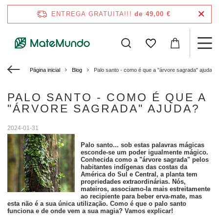
ENTREGA GRATUITA!!!
de 49,00 €
Página inicial
Blog
Palo santo - como é que a "árvore sagrada" ajuda?
PALO SANTO - COMO É QUE A
"ÁRVORE SAGRADA" AJUDA?
2024-01-31
Palo santo... sob estas palavras mágicas
esconde-se um poder igualmente mágico.
Conhecida como a "árvore sagrada" pelos
habitantes indígenas das costas da
América do Sul e Central, a planta tem
propriedades extraordinárias. Nós,
mateiros, associamo-la mais estreitamente
ao recipiente para beber erva-mate, mas
esta não é a sua única utilização. Como é que o palo santo
funciona e de onde vem a sua magia? Vamos explicar!