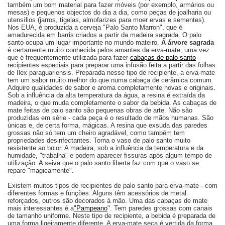
também um bom material para fazer móveis (por exemplo, armários ou
mesas) e pequenos objectos do dia a dia, como peças de joalharia ou
utensílios (jarros, tigelas, almofarizes para moer ervas e sementes).
Nos EUA, é produzida a cerveja "Palo Santo Marron", que é
amadurecida em barris criados a partir da madeira sagrada. O palo
santo ocupa um lugar importante no mundo mateiro.
A árvore sagrada
é certamente muito conhecida pelos amantes da erva-mate, uma vez
que é frequentemente utilizada para fazer
cabaças de palo santo
-
recipientes especiais para preparar uma infusão feita a partir das folhas
de Ilex paraguariensis. Preparada nesse tipo de recipiente, a erva-mate
tem um sabor muito melhor do que numa cabaça de cerâmica comum.
Adquire qualidades de sabor e aroma completamente novas e originais.
Sob a influência da alta temperatura da água, a resina é extraída da
madeira, o que muda completamente o sabor da bebida. As cabaças de
mate feitas de palo santo são pequenas obras de arte. Não são
produzidas em série - cada peça é o resultado de mãos humanas. São
únicas e, de certa forma, mágicas. A resina que exsuda das paredes
grossas não só tem um cheiro agradável, como também tem
propriedades desinfectantes. Torna o vaso de palo santo muito
resistente ao bolor. A madeira, sob a influência da temperatura e da
humidade, "trabalha" e podem aparecer fissuras após algum tempo de
utilização. A seiva que o palo santo liberta faz com que o vaso se
repare "magicamente".
Existem muitos tipos de recipientes de palo santo para erva-mate - com
diferentes formas e funções. Alguns têm acessórios de metal
reforçados, outros são decorados à mão. Uma das cabaças de mate
mais interessantes é a
"Pampeano
". Tem paredes grossas com canais
de tamanho uniforme. Neste tipo de recipiente, a bebida é preparada de
uma forma ligeiramente diferente. A erva-mate seca é vertida da forma