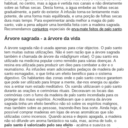
habitual, no centro, mas a água é vertida nos canais e não diretamente
sobre as folhas secas. Desta forma, a água embebe as folhas secas
gradualmente, a partir do exterior. A infusão torna-se lentamente mais
potente, de uma forma mais equilibrada, e uma porção de folhas secas
dura mais tempo. Para experimentar ainda melhor a magia do palo
santo, vale a pena adquirir uma bombilla feita com a madeira sagrada.
Recomendamos
conjuntos
especiais de
erva-mate feitos de palo santo
.
Árvore sagrada - a árvore da vida
A árvore sagrada não é usada apenas para criar objectos. O palo santo
tem muitas outras utilizações. Não é sem razão que a árvore sagrada
também é chamada de árvore da vida
(lignum vitae
). O pau santo era
utilizado na medicina popular como remédio para várias doenças. A
resina era utilizada para produzir um óleo para combater a dor e o
reumatismo. Às infusões eram adicionados pedaços de madeira de palo
santo esmagados, o que tinha um efeito benéfico para o sistema
digestivo. Os habitantes das zonas onde o palo santo cresce garantem
que pode ser utilizado para limpar a mente, dar-nos energia ou ajudar-
nos a entrar num estado meditativo. Os xamãs utilizavam o palo santo
durante as orações e cerimónias rituais. Decoravam os locais das
cerimónias com o fumo da madeira de palo santo incendiada para os
proteger dos maus espíritos. Acreditavam que o aroma da árvore
sagrada tinha um efeito benéfico não só sobre os espíritos malignos,
mas também sobre as pessoas, trazendo-lhes boa sorte. Ainda hoje, é
possível comprar madeiras em lojas de ervas aromáticas que são
utilizadas como incensos. Quando acesa e depois apagada, a madeira
não só difunde um aroma fantástico na sala, mas, acima de tudo, o
palo santo é valorizado pelo seu efeito
- acalma e suaviza os